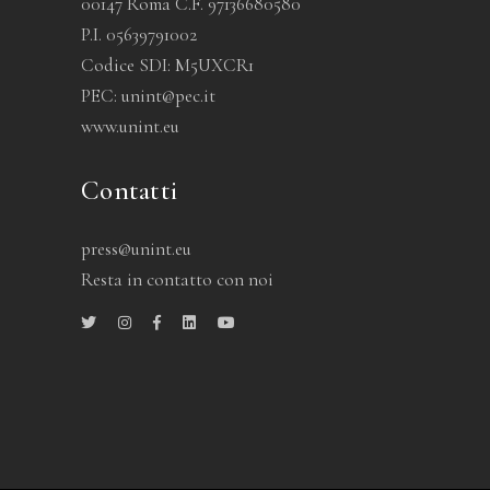
00147 Roma C.F. 97136680580
P.I. 05639791002
Codice SDI: M5UXCR1
PEC: unint@pec.it
www.unint.eu
Contatti
press@unint.eu
Resta in contatto con noi